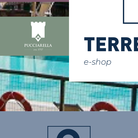
montante p
2007IMPORTANTE: Il 
massimo della presta
erogabile immediata
sotto forma di capitale c
ad essere fissato al 5
terzo montante accumula
netto delle anticipa
e-shop
percepite e non reinte
Resta fermo che nel caso 
la rendita vitalizia derivant
conversione di almeno il 
cento del montante fina
inferiore al 50 per 
dell’assegno social
prestazione può e
interamente eroga
capitale.Le novit
riguardano la Ren