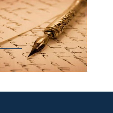
tiche
ionale
luglio
bbiano
ccesso
stiche
gatorio
eriodo
a nel
ionale
a dalla
zione
uzioni
 durata
pitale
azione
to per
anza di