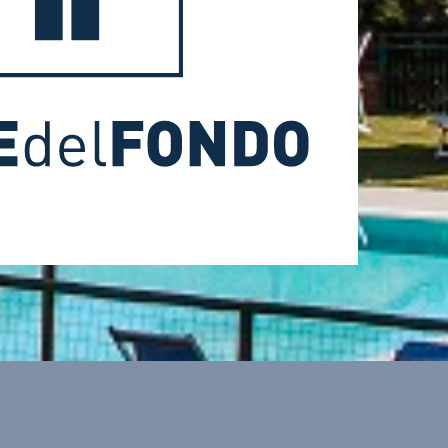
ost
tetto
zione
mente
ontinua
0% del
to, al
zioni
grato.
in cui
e dalla
70 per
le sia
cento
e, la
ssere
ta in
à non
dita