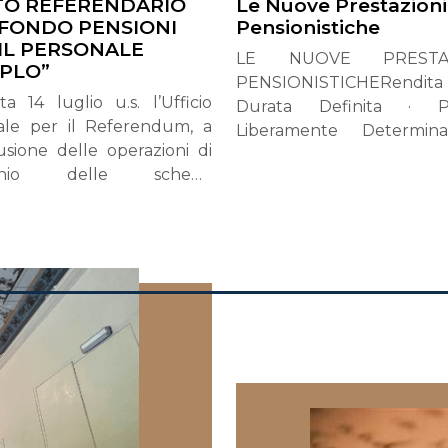
ITO REFERENDARIO
Le Nuove Prestazioni
 FONDO PENSIONI
Pensionistiche
IL PERSONALE
LE NUOVE PRESTAZ
IPLO”
PENSIONISTICHERend
a 14 luglio u.s. l’Ufficio
Durata Definita · Pre
ale per il Referendum, a
Liberamente Determina
usione delle operazioni di
Erogazione Frazion
tinio delle schede
previdenza compleme
rendarie pervenute, ha
cambia passo e intr
cato i dati ed i risultati
strumenti più flessibili, 
vi alle votazioni, di seguito
per adattarsi alle di
icati:aventi diritto al voto:
esigenze degli aderenti. 
• votanti: 2.184• schede
Legge di Bilancio 202
 45• schede bianche: 8• SI:
aggiornata dal cosidde
 NO: 816Alla luce di quanto
Lavoro n. 62/2026, conv
esposto, l’Ufficio Centrale
nella Legge 112/2026)
 il Referendum ha
recenti istruzioni della 
amato che, non essendo
infatti, entrano in scena
o raggiunto il quorum
modalità di accesso