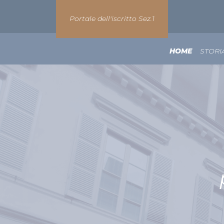
Portale dell'iscritto Sez.1
HOME
STORI