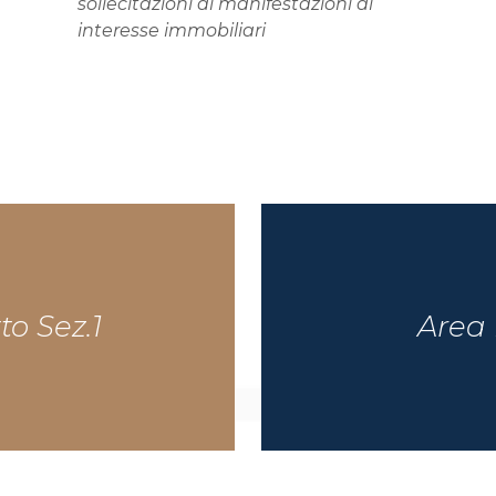
sollecitazioni di manifestazioni di
interesse immobiliari
tto Sez.1
Area 