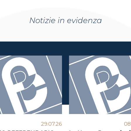
Notizie in evidenza
29.07.26
08