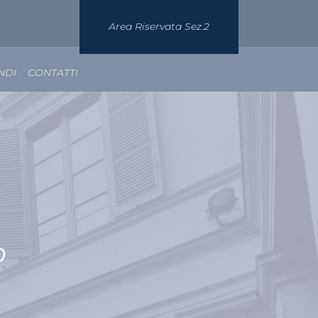
Area Riservata Sez.2
NDI
CONTATTI
o