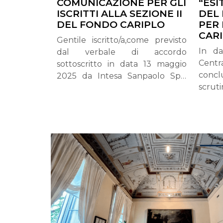
COMUNICAZIONE PER GLI
“ES
ISCRITTI ALLA SEZIONE II
DEL
DEL FONDO CARIPLO
PER 
CAR
Gentile iscritto/a,come previsto
In dat
dal verbale di accordo
Centr
sottoscritto in data 13 maggio
concl
2025 da Intesa Sanpaolo Spa,
scru
anche in qualità di Capogruppo,
refe
e dalle delegazioni Sindacali di
comuni
Intesa Sanpaolo FABI,
relati
FIRST/CISL, FISAC/CGIL UILCA e
specif
UNISIN, anche in qualità di Fonti
5.200
istitutive del Fondo, avente
nulle:
oggetto il trasferimento degli
1.315•
Iscritti del Fondo Pensioni per il
sopra 
Personale Cariplo (di seguito
per
Fondo o Fondo Cariplo) nel
procl
Fondo Pensione del Gruppo
stat
Intesa Sanpaolo (di seguito