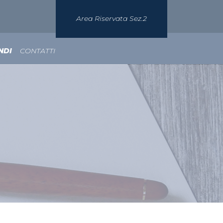
Area Riservata Sez.2
NDI
CONTATTI