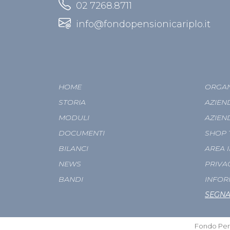
02 7268.8711
info@fondopensionicariplo.it
HOME
ORGAN
STORIA
AZIEN
MODULI
AZIEN
DOCUMENTI
SHOP 
BILANCI
AREA 
NEWS
PRIVA
BANDI
INFOR
SEGNA
Fondo Pens