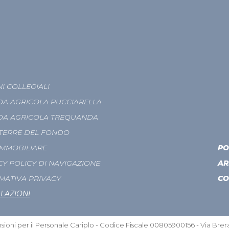
I COLLEGIALI
DA AGRICOLA PUCCIARELLA
DA AGRICOLA TREQUANDA
TERRE DEL FONDO
IMMOBILIARE
PO
CY POLICY DI NAVIGAZIONE
AR
MATIVA PRIVACY
CO
LAZIONI
ioni per il Personale Cariplo - Codice Fiscale 00805900156 - Via Brera