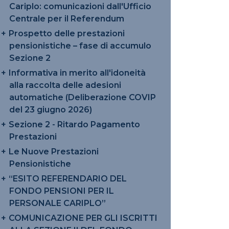
Cariplo: comunicazioni dall'Ufficio
Centrale per il Referendum
Prospetto delle prestazioni
pensionistiche – fase di accumulo
Sezione 2
Informativa in merito all'idoneità
alla raccolta delle adesioni
automatiche (Deliberazione COVIP
del 23 giugno 2026)
Sezione 2 - Ritardo Pagamento
Prestazioni
Le Nuove Prestazioni
Pensionistiche
“ESITO REFERENDARIO DEL
FONDO PENSIONI PER IL
PERSONALE CARIPLO”
COMUNICAZIONE PER GLI ISCRITTI