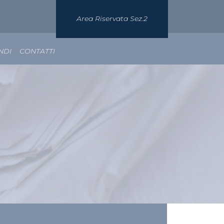
Area Riservata Sez.2
NDI
CONTATTI