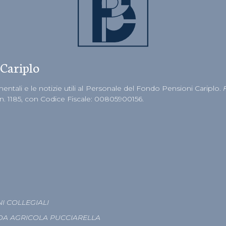
 Cariplo
ntali e le notizie utili al Personale del Fondo Pensioni Cariplo.
 n. 1185, con Codice Fiscale: 00805900156.
I COLLEGIALI
DA AGRICOLA PUCCIARELLA