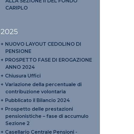
ALLA SEZIONE II DEL FONDO
CARIPLO
2025
NUOVO LAYOUT CEDOLINO DI
PENSIONE
PROSPETTO FASE DI EROGAZIONE
ANNO 2024
Chiusura Uffici
Variazione della percentuale di
contribuzione volontaria
Pubblicato il Bilancio 2024
Prospetto delle prestazioni
pensionistiche – fase di accumulo
Sezione 2
Casellario Centrale Pensioni -