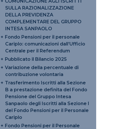
COMUNICAZIONE AGLI ISCRITTI
SULLA RAZIONALIZZAZIONE
DELLA PREVIDENZA
COMPLEMENTARE DEL GRUPPO
INTESA SANPAOLO
Fondo Pensioni per il personale
Cariplo: comunicazioni dall’Ufficio
Centrale per il Referendum
Pubblicato il Bilancio 2025
Variazione della percentuale di
contribuzione volontaria
Trasferimento Iscritti alla Sezione
B a prestazione definita del Fondo
Pensione del Gruppo Intesa
Sanpaolo degli Iscritti alla Sezione I
del Fondo Pensioni per il Personale
Cariplo
Fondo Pensioni per il Personale