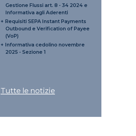
Gestione Flussi art. 8 - 34 2024 e
Informativa agli Aderenti
Requisiti SEPA Instant Payments
Outbound e Verification of Payee
(VoP)
Informativa cedolino novembre
2025 - Sezione 1
Tutte le notizie