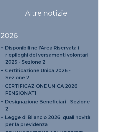
Altre notizie
2026
Disponibili nell’Area Riservata i
riepiloghi dei versamenti volontari
2025 - Sezione 2
Certificazione Unica 2026 -
Sezione 2
CERTIFICAZIONE UNICA 2026
PENSIONATI
Designazione Beneficiari - Sezione
2
Legge di Bilancio 2026: quali novità
per la previdenza