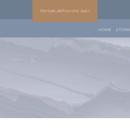
Portale dell'iscritto Sez.1
HOME
STORI